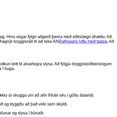
lag. Hins vegar fylgir aðgerð þeirra með eðlislægri áhættu. Að
 hagnýt öryggisráð til að reka AN
Rafmagns lyftu með tappa
, Að
tkun leitt til alvarlegra slysa. Að fylgja öryggisleiðbeiningum
a í huga.
kktu úr skugga um að allir íhlutir séu í góðu ástandi.
ð og tryggðu að það virki sem skyldi.
bilunar og slysa í búnaði.