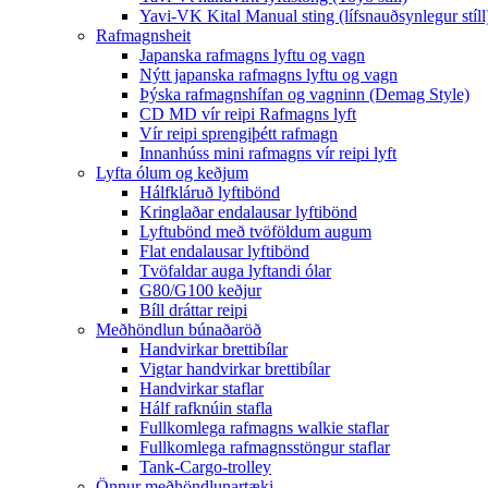
Yavi-VK Kital Manual sting (lífsnauðsynlegur stíll
Rafmagnsheit
Japanska rafmagns lyftu og vagn
Nýtt japanska rafmagns lyftu og vagn
Þýska rafmagnshífan og vagninn (Demag Style)
CD MD vír reipi Rafmagns lyft
Vír reipi sprengiþétt rafmagn
Innanhúss mini rafmagns vír reipi lyft
Lyfta ólum og keðjum
Hálfkláruð lyftibönd
Kringlaðar endalausar lyftibönd
Lyftubönd með tvöföldum augum
Flat endalausar lyftibönd
Tvöfaldar auga lyftandi ólar
G80/G100 keðjur
Bíll dráttar reipi
Meðhöndlun búnaðaröð
Handvirkar brettibílar
Vigtar handvirkar brettibílar
Handvirkar staflar
Hálf rafknúin stafla
Fullkomlega rafmagns walkie staflar
Fullkomlega rafmagnsstöngur staflar
Tank-Cargo-trolley
Önnur meðhöndlunartæki