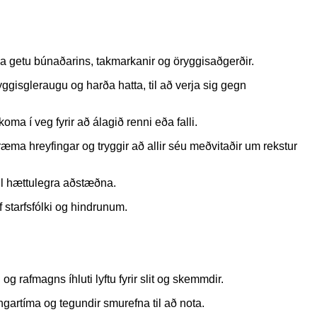
lja getu búnaðarins, takmarkanir og öryggisaðgerðir.
gisgleraugu og harða hatta, til að verja sig gegn
koma í veg fyrir að álagið renni eða falli.
ræma hreyfingar og tryggir að allir séu meðvitaðir um rekstur
r til hættulegra aðstæðna.
 starfsfólki og hindrunum.
rafmagns íhluti lyftu fyrir slit og skemmdir.
ngartíma og tegundir smurefna til að nota.