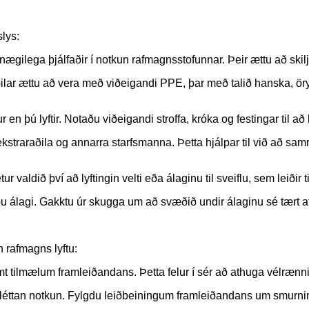
slys:
u nægilega þjálfaðir í notkun rafmagnsstofunnar. Þeir ættu að ski
ar ættu að vera með viðeigandi PPE, þar með talið hanska, öryg
en þú lyftir. Notaðu viðeigandi stroffa, króka og festingar til að 
kstraraðila og annarra starfsmanna. Þetta hjálpar til við að sam
etur valdið því að lyftingin velti eða álaginu til sveiflu, sem leiði
ðu álagi. Gakktu úr skugga um að svæðið undir álaginu sé tært af
 rafmagns lyftu:
mælum framleiðandans. Þetta felur í sér að athuga vélrænni og 
ja sléttan notkun. Fylgdu leiðbeiningum framleiðandans um smurni