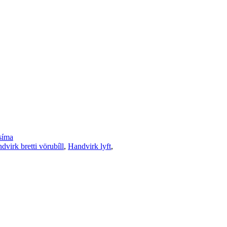
síma
dvirk bretti vörubíll
,
Handvirk lyft
,