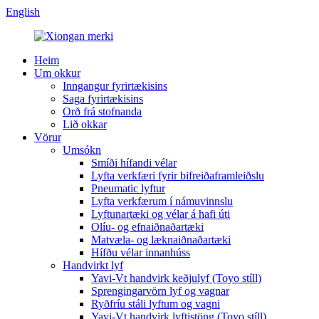
English
Heim
Um okkur
Inngangur fyrirtækisins
Saga fyrirtækisins
Orð frá stofnanda
Lið okkar
Vörur
Umsókn
Smíði hífandi vélar
Lyfta verkfæri fyrir bifreiðaframleiðslu
Pneumatic lyftur
Lyfta verkfærum í námuvinnslu
Lyftunartæki og vélar á hafi úti
Olíu- og efnaiðnaðartæki
Matvæla- og læknaiðnaðartæki
Hífðu vélar innanhúss
Handvirkt lyf
Yavi-Vt handvirk keðjulyf (Toyo stíll)
Sprengingarvörn lyf og vagnar
Ryðfríu stáli lyftum og vagni
Yavi-Vt handvirk lyftistöng (Toyo stíll)