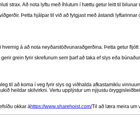
ti strax. Að nota lyftu með íhlutum í hættu getur leitt til bilunar 
viðgerðir. Þetta hjálpar til við að fylgjast með ástandi lyftarinnar o
ti hvernig á að nota neyðarstöðvunaraðgerðina. Þetta getur fljót
rir grein fyrir skrefunum sem þarf að taka ef slys eða búnaður 
eg til að koma í veg fyrir slys og viðhalda afkastamiklu vinnu
kið heildar skilvirkni. Vertu upplýstur um nýjustu öryggisleiðbe
vefsíðu okkar á
https://www.sharehoist.com/
Til að læra meira um v