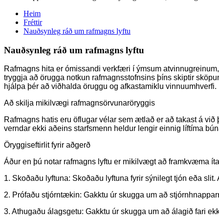
Heim
Fréttir
Nauðsynleg ráð um rafmagns lyftu
Nauðsynleg ráð um rafmagns lyftu
Rafmagns hita er ómissandi verkfæri í ýmsum atvinnugreinum, sem
tryggja að örugga notkun rafmagnsstofnsins þíns skiptir sköpum 
hjálpa þér að viðhalda öruggu og afkastamiklu vinnuumhverfi.
Að skilja mikilvægi rafmagnsörvunaröryggis
Rafmagns hatis eru öflugar vélar sem ætlað er að takast á við þu
verndar ekki aðeins starfsmenn heldur lengir einnig líftíma b
Öryggiseftirlit fyrir aðgerð
Áður en þú notar rafmagns lyftu er mikilvægt að framkvæma ítar
1. Skoðaðu lyftuna: Skoðaðu lyftuna fyrir sýnilegt tjón eða slit
2. Prófaðu stjórntækin: Gakktu úr skugga um að stjórnhnapparni
3. Athugaðu álagsgetu: Gakktu úr skugga um að álagið fari ekki yf