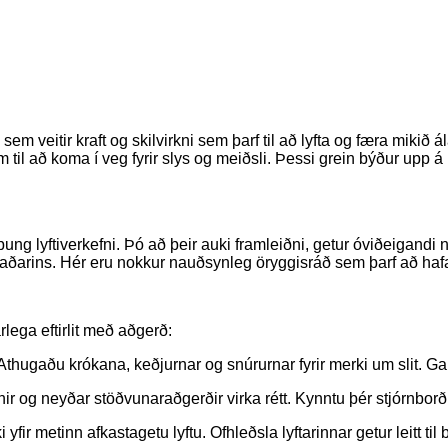
 veitir kraft og skilvirkni sem þarf til að lyfta og færa mikið á
til að koma í veg fyrir slys og meiðsli. Þessi grein býður upp á
ng lyftiverkefni. Þó að þeir auki framleiðni, getur óviðeigandi no
únaðarins. Hér eru nokkur nauðsynleg öryggisráð sem þarf að haf
lega eftirlit með aðgerð:
. Athugaðu krókana, keðjurnar og snúrurnar fyrir merki um slit. Ga
r og neyðar stöðvunaraðgerðir virka rétt. Kynntu þér stjórnborði
ir metinn afkastagetu lyftu. Ofhleðsla lyftarinnar getur leitt til 