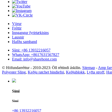
Vörur
Fréttir
Inngangur fyrirtækisins
Lausnir
Hafðu samband
Sími: +86 13932216057
WhatsApp: +8617631567827
Email: info@sharehoist.com
© Höfundarréttur - 2010-2023: Öll réttindi áskilin.
Sitemap
-
Amp far
Polyester Sling
,
Keðju ratchet bindiefni
,
Keðjublokk
,
Lyfta stroff
,
Han
Sími
Sími
+86 13932216057