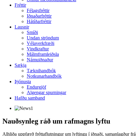
Fréttir
Félagsfréttir
Iðnaðarfréttir
Hátíðarfréttir
Lausnir
Smíði
Undan ströndum
Vélaverkfræði
Vindkraftur
Málmframleiðsla
Námuiðnaður
Sækja
Tæknihandbók
Notkunarhandbók
Þjónusta
Endurgjöf
Algengar spurningar
Hafðu samband
Nauðsynleg ráð um rafmagns lyftu
Alhliða uppfærð fréttaflutningur um lyftingu í iðnaði, samanlagður fr