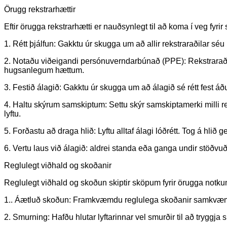
Örugg rekstrarhættir
Eftir örugga rekstrarhætti er nauðsynlegt til að koma í veg fyrir 
1. Rétt þjálfun: Gakktu úr skugga um að allir rekstraraðilar sé
2. Notaðu viðeigandi persónuverndarbúnað (PPE): Rekstraraðil
hugsanlegum hættum.
3. Festið álagið: Gakktu úr skugga um að álagið sé rétt fest áður 
4. Haltu skýrum samskiptum: Settu skýr samskiptamerki milli re
lyftu.
5. Forðastu að draga hlið: Lyftu alltaf álagi lóðrétt. Tog á hlið g
6. Vertu laus við álagið: aldrei standa eða ganga undir stöðvu
Reglulegt viðhald og skoðanir
Reglulegt viðhald og skoðun skiptir sköpum fyrir örugga notkun
1.. Áætluð skoðun: Framkvæmdu reglulega skoðanir samkvæmt til
2. Smurning: Hafðu hlutar lyftarinnar vel smurðir til að trygg