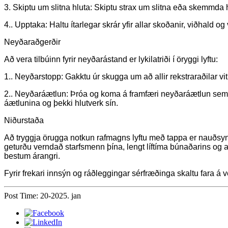
3. Skiptu um slitna hluta: Skiptu strax um slitna eða skemmda hlu
4.. Upptaka: Haltu ítarlegar skrár yfir allar skoðanir, viðhald og 
Neyðaraðgerðir
Að vera tilbúinn fyrir neyðarástand er lykilatriði í öryggi lyftu:
1.. Neyðarstopp: Gakktu úr skugga um að allir rekstraraðilar vi
2.. Neyðaráætlun: Þróa og koma á framfæri neyðaráætlun sem ge
áætlunina og þekki hlutverk sín.
Niðurstaða
Að tryggja örugga notkun rafmagns lyftu með tappa er nauðsynl
geturðu verndað starfsmenn þína, lengt líftíma búnaðarins og au
bestum árangri.
Fyrir frekari innsýn og ráðleggingar sérfræðinga skaltu fara á 
Post Time: 20-2025. jan