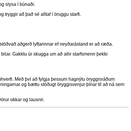
og slysa í búnaði.
g tryggir að það sé alltaf í öruggu starfi.
t stöðvað aðgerð lyftarinnar ef neyðarástand er að ræða.
bilar. Gakktu úr skugga um að allir starfsmenn þekki
umhverfi. Með því að fylgja þessum hagnýtu öryggisráðum
iningarnar og bættu stöðugt öryggisvenjur þínar til að ná sem
örur okkar og lausnir.