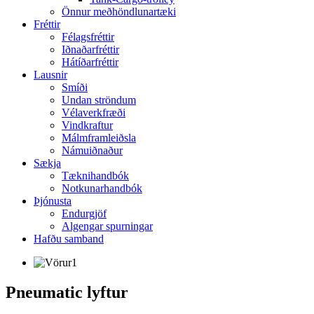
Önnur meðhöndlunartæki
Fréttir
Félagsfréttir
Iðnaðarfréttir
Hátíðarfréttir
Lausnir
Smíði
Undan ströndum
Vélaverkfræði
Vindkraftur
Málmframleiðsla
Námuiðnaður
Sækja
Tæknihandbók
Notkunarhandbók
Þjónusta
Endurgjöf
Algengar spurningar
Hafðu samband
Pneumatic lyftur