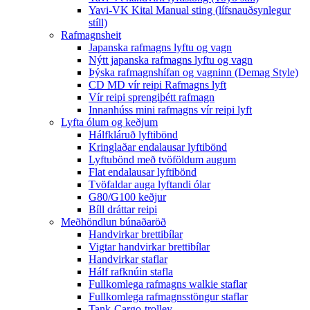
Yavi-VK Kital Manual sting (lífsnauðsynlegur
stíll)
Rafmagnsheit
Japanska rafmagns lyftu og vagn
Nýtt japanska rafmagns lyftu og vagn
Þýska rafmagnshífan og vagninn (Demag Style)
CD MD vír reipi Rafmagns lyft
Vír reipi sprengiþétt rafmagn
Innanhúss mini rafmagns vír reipi lyft
Lyfta ólum og keðjum
Hálfkláruð lyftibönd
Kringlaðar endalausar lyftibönd
Lyftubönd með tvöföldum augum
Flat endalausar lyftibönd
Tvöfaldar auga lyftandi ólar
G80/G100 keðjur
Bíll dráttar reipi
Meðhöndlun búnaðaröð
Handvirkar brettibílar
Vigtar handvirkar brettibílar
Handvirkar staflar
Hálf rafknúin stafla
Fullkomlega rafmagns walkie staflar
Fullkomlega rafmagnsstöngur staflar
Tank-Cargo-trolley