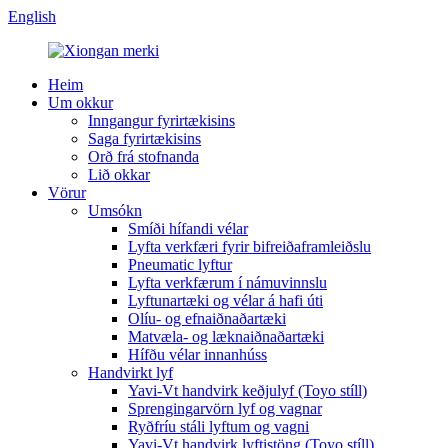
English
Heim
Um okkur
Inngangur fyrirtækisins
Saga fyrirtækisins
Orð frá stofnanda
Lið okkar
Vörur
Umsókn
Smíði hífandi vélar
Lyfta verkfæri fyrir bifreiðaframleiðslu
Pneumatic lyftur
Lyfta verkfærum í námuvinnslu
Lyftunartæki og vélar á hafi úti
Olíu- og efnaiðnaðartæki
Matvæla- og læknaiðnaðartæki
Hífðu vélar innanhúss
Handvirkt lyf
Yavi-Vt handvirk keðjulyf (Toyo stíll)
Sprengingarvörn lyf og vagnar
Ryðfríu stáli lyftum og vagni
Yavi-Vt handvirk lyftistöng (Toyo stíll)