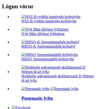
Lögun vörur
HSZ-B ryðfríu handvirkt keðjulyftu
Nýtt Mini álfelgur lyftistöng
HBSQ-K Sprengingarþétt keðjulyf
HBSQ Sprengingarþétt keðjulyftu
Heildsölu galvaniserað skrúfutegund D fjötrum
til að lyfta
Pneumatic lyftu