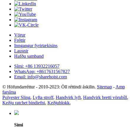
Vörur
Fréttir
Inngangur fyrirtækisins
Lausnir
Hafðu samband
Sími: +86 13932216057
WhatsApp: +8617631567827
Email: info@sharehoist.com
© Höfundarréttur - 2010-2023: Öll réttindi áskilin.
Sitemap
-
Amp
farsíma
Polyester Sling
,
Lyfta stroff
,
Handvirk lyft
,
Handvirk bretti vörubíll
,
Keðju ratchet bindiefni
,
Keðjublokk
,
Sími