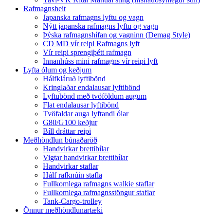
Rafmagnsheit
Japanska rafmagns lyftu og vagn
Nýtt japanska rafmagns lyftu og vagn
Þýska rafmagnshífan og vagninn (Demag Style)
CD MD vír reipi Rafmagns lyft
Vír reipi sprengiþétt rafmagn
Innanhúss mini rafmagns vír reipi lyft
Lyfta ólum og keðjum
Hálfkláruð lyftibönd
Kringlaðar endalausar lyftibönd
Lyftubönd með tvöföldum augum
Flat endalausar lyftibönd
Tvöfaldar auga lyftandi ólar
G80/G100 keðjur
Bíll dráttar reipi
Meðhöndlun búnaðaröð
Handvirkar brettibílar
Vigtar handvirkar brettibílar
Handvirkar staflar
Hálf rafknúin stafla
Fullkomlega rafmagns walkie staflar
Fullkomlega rafmagnsstöngur staflar
Tank-Cargo-trolley
Önnur meðhöndlunartæki