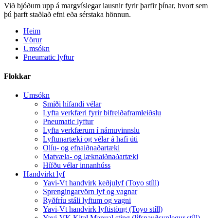
Við bjóðum upp á margvíslegar lausnir fyrir þarfir þínar, hvort sem
þú þarft staðlað efni eða sérstaka hönnun.
Heim
Vörur
Umsókn
Pneumatic lyftur
Flokkar
Umsókn
Smíði hífandi vélar
Lyfta verkfæri fyrir bifreiðaframleiðslu
Pneumatic lyftur
Lyfta verkfærum í námuvinnslu
Lyftunartæki og vélar á hafi úti
Olíu- og efnaiðnaðartæki
Matvæla- og læknaiðnaðartæki
Hífðu vélar innanhúss
Handvirkt lyf
Yavi-Vt handvirk keðjulyf (Toyo stíll)
Sprengingarvörn lyf og vagnar
Ryðfríu stáli lyftum og vagni
Yavi-Vt handvirk lyftistöng (Toyo stíll)
Yavi-VK Kital Manual sting (lífsnauðsynlegur stíll)