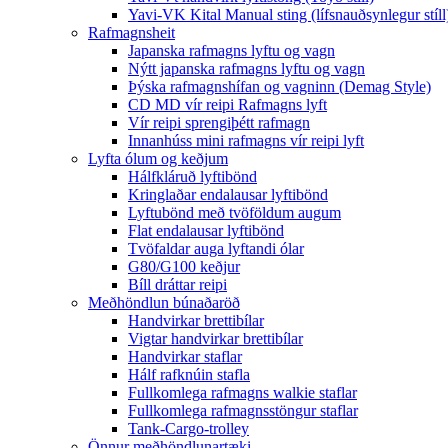
Yavi-VK Kital Manual sting (lífsnauðsynlegur stíll
Rafmagnsheit
Japanska rafmagns lyftu og vagn
Nýtt japanska rafmagns lyftu og vagn
Þýska rafmagnshífan og vagninn (Demag Style)
CD MD vír reipi Rafmagns lyft
Vír reipi sprengiþétt rafmagn
Innanhúss mini rafmagns vír reipi lyft
Lyfta ólum og keðjum
Hálfkláruð lyftibönd
Kringlaðar endalausar lyftibönd
Lyftubönd með tvöföldum augum
Flat endalausar lyftibönd
Tvöfaldar auga lyftandi ólar
G80/G100 keðjur
Bíll dráttar reipi
Meðhöndlun búnaðaröð
Handvirkar brettibílar
Vigtar handvirkar brettibílar
Handvirkar staflar
Hálf rafknúin stafla
Fullkomlega rafmagns walkie staflar
Fullkomlega rafmagnsstöngur staflar
Tank-Cargo-trolley
Önnur meðhöndlunartæki