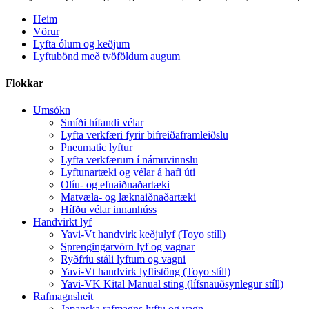
Heim
Vörur
Lyfta ólum og keðjum
Lyftubönd með tvöföldum augum
Flokkar
Umsókn
Smíði hífandi vélar
Lyfta verkfæri fyrir bifreiðaframleiðslu
Pneumatic lyftur
Lyfta verkfærum í námuvinnslu
Lyftunartæki og vélar á hafi úti
Olíu- og efnaiðnaðartæki
Matvæla- og læknaiðnaðartæki
Hífðu vélar innanhúss
Handvirkt lyf
Yavi-Vt handvirk keðjulyf (Toyo stíll)
Sprengingarvörn lyf og vagnar
Ryðfríu stáli lyftum og vagni
Yavi-Vt handvirk lyftistöng (Toyo stíll)
Yavi-VK Kital Manual sting (lífsnauðsynlegur stíll)
Rafmagnsheit
Japanska rafmagns lyftu og vagn