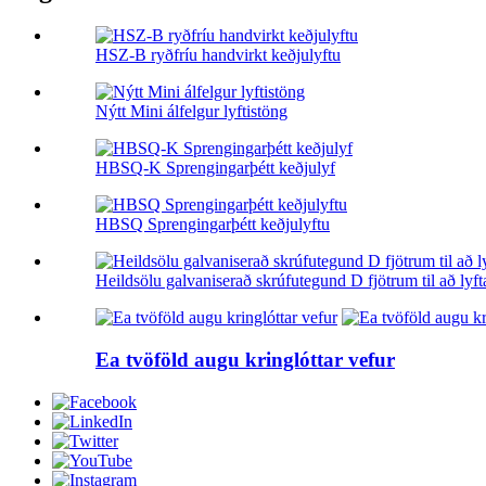
HSZ-B ryðfríu handvirkt keðjulyftu
Nýtt Mini álfelgur lyftistöng
HBSQ-K Sprengingarþétt keðjulyf
HBSQ Sprengingarþétt keðjulyftu
Heildsölu galvaniserað skrúfutegund D fjötrum til að lyft
Ea tvöföld augu kringlóttar vefur