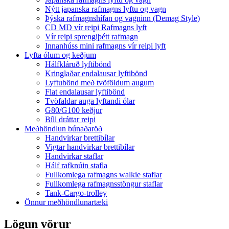
Nýtt japanska rafmagns lyftu og vagn
Þýska rafmagnshífan og vagninn (Demag Style)
CD MD vír reipi Rafmagns lyft
Vír reipi sprengiþétt rafmagn
Innanhúss mini rafmagns vír reipi lyft
Lyfta ólum og keðjum
Hálfkláruð lyftibönd
Kringlaðar endalausar lyftibönd
Lyftubönd með tvöföldum augum
Flat endalausar lyftibönd
Tvöfaldar auga lyftandi ólar
G80/G100 keðjur
Bíll dráttar reipi
Meðhöndlun búnaðaröð
Handvirkar brettibílar
Vigtar handvirkar brettibílar
Handvirkar staflar
Hálf rafknúin stafla
Fullkomlega rafmagns walkie staflar
Fullkomlega rafmagnsstöngur staflar
Tank-Cargo-trolley
Önnur meðhöndlunartæki
Lögun vörur