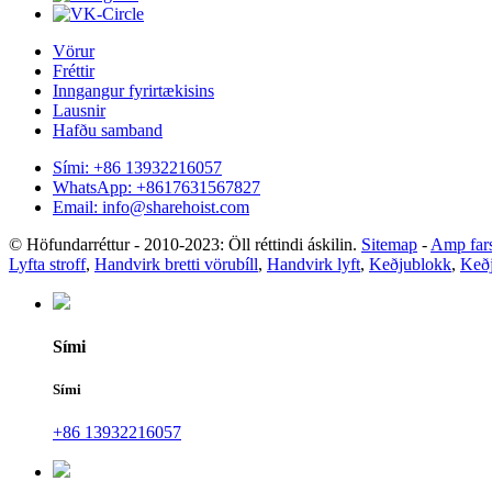
Vörur
Fréttir
Inngangur fyrirtækisins
Lausnir
Hafðu samband
Sími: +86 13932216057
WhatsApp: +8617631567827
Email: info@sharehoist.com
© Höfundarréttur - 2010-2023: Öll réttindi áskilin.
Sitemap
-
Amp far
Lyfta stroff
,
Handvirk bretti vörubíll
,
Handvirk lyft
,
Keðjublokk
,
Keðj
Sími
Sími
+86 13932216057