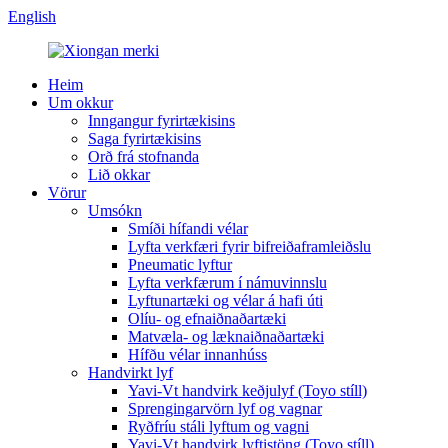
English
Heim
Um okkur
Inngangur fyrirtækisins
Saga fyrirtækisins
Orð frá stofnanda
Lið okkar
Vörur
Umsókn
Smíði hífandi vélar
Lyfta verkfæri fyrir bifreiðaframleiðslu
Pneumatic lyftur
Lyfta verkfærum í námuvinnslu
Lyftunartæki og vélar á hafi úti
Olíu- og efnaiðnaðartæki
Matvæla- og læknaiðnaðartæki
Hífðu vélar innanhúss
Handvirkt lyf
Yavi-Vt handvirk keðjulyf (Toyo stíll)
Sprengingarvörn lyf og vagnar
Ryðfríu stáli lyftum og vagni
Yavi-Vt handvirk lyftistöng (Toyo stíll)