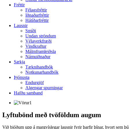
Fréttir
Félagsfréttir
Iðnaðarfréttir
Hátíðarfréttir
Lausnir
Smíði
Undan ströndum
Vélaverkfræði
Vindkraftur
Málmframleiðsla
Námuiðnaður
Sækja
Tæknihandbók
Notkunarhandbók
Þjónusta
Endurgjöf
Algengar spurningar
Hafðu samband
Lyftubönd með tvöföldum augum
Við bjóðum upp á margvíslegar lausnir fyrir þarfir þínar, hvort sem þú