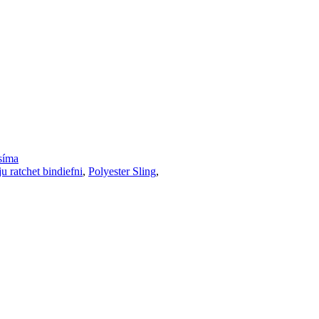
síma
u ratchet bindiefni
,
Polyester Sling
,