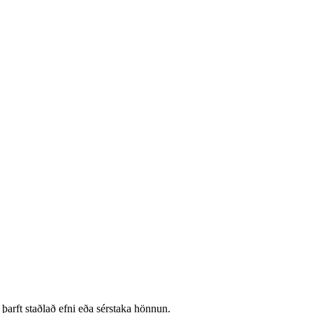
 þarft staðlað efni eða sérstaka hönnun.