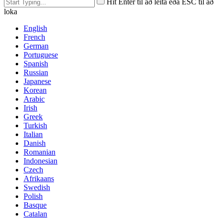
Hit Enter til að leita eða ESC til að
loka
English
French
German
Portuguese
Spanish
Russian
Japanese
Korean
Arabic
Irish
Greek
Turkish
Italian
Danish
Romanian
Indonesian
Czech
Afrikaans
Swedish
Polish
Basque
Catalan