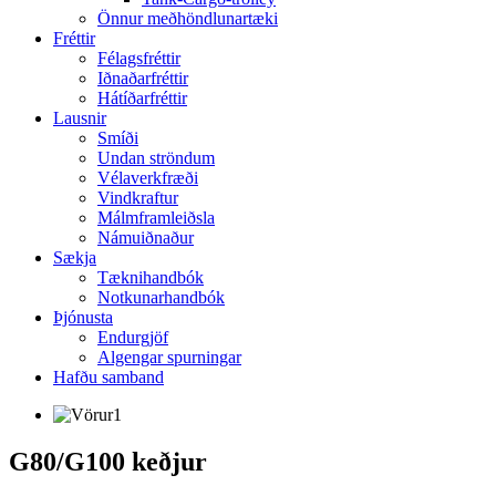
Önnur meðhöndlunartæki
Fréttir
Félagsfréttir
Iðnaðarfréttir
Hátíðarfréttir
Lausnir
Smíði
Undan ströndum
Vélaverkfræði
Vindkraftur
Málmframleiðsla
Námuiðnaður
Sækja
Tæknihandbók
Notkunarhandbók
Þjónusta
Endurgjöf
Algengar spurningar
Hafðu samband
G80/G100 keðjur