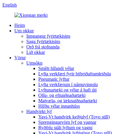
English
Heim
Um okkur
Inngangur fyrirtækisins
Saga fyrirtækisins
Orð frá stofnanda
Lið okkar
Vörur
Umsókn
Smíði hífandi vélar
Lyfta verkfæri fyrir bifreiðaframleiðslu
Pneumatic lyftur
Lyfta verkfærum í námuvinnslu
Lyftunartæki og vélar á hafi úti
Olíu- og efnaiðnaðartæki
Matvæla- og læknaiðnaðartæki
Hífðu vélar innanhúss
Handvirkt lyf
Yavi-Vt handvirk keðjulyf (Toyo stíll)
Sprengingarvörn lyf og vagnar
Ryðfríu stáli lyftum og vagni
Yavi-Vt handvirk lyftistöng (Toyo stíll)