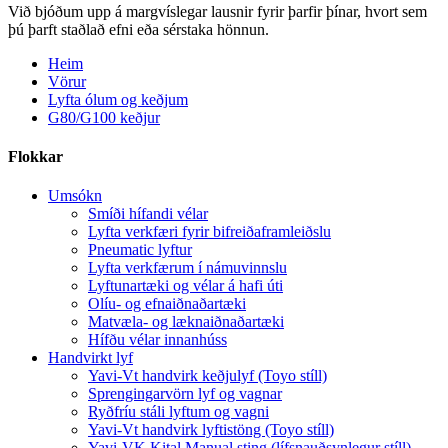
Við bjóðum upp á margvíslegar lausnir fyrir þarfir þínar, hvort sem
þú þarft staðlað efni eða sérstaka hönnun.
Heim
Vörur
Lyfta ólum og keðjum
G80/G100 keðjur
Flokkar
Umsókn
Smíði hífandi vélar
Lyfta verkfæri fyrir bifreiðaframleiðslu
Pneumatic lyftur
Lyfta verkfærum í námuvinnslu
Lyftunartæki og vélar á hafi úti
Olíu- og efnaiðnaðartæki
Matvæla- og læknaiðnaðartæki
Hífðu vélar innanhúss
Handvirkt lyf
Yavi-Vt handvirk keðjulyf (Toyo stíll)
Sprengingarvörn lyf og vagnar
Ryðfríu stáli lyftum og vagni
Yavi-Vt handvirk lyftistöng (Toyo stíll)
Yavi-VK Kital Manual sting (lífsnauðsynlegur stíll)