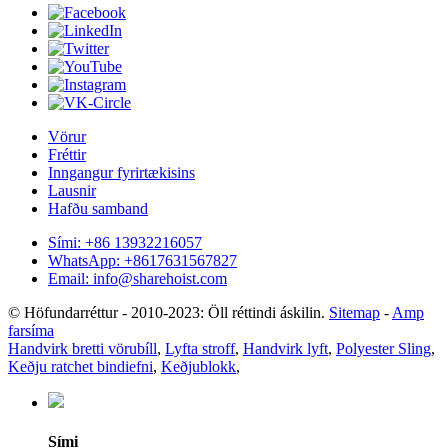
Vörur
Fréttir
Inngangur fyrirtækisins
Lausnir
Hafðu samband
Sími: +86 13932216057
WhatsApp: +8617631567827
Email: info@sharehoist.com
© Höfundarréttur - 2010-2023: Öll réttindi áskilin.
Sitemap
-
Amp
farsíma
Handvirk bretti vörubíll
,
Lyfta stroff
,
Handvirk lyft
,
Polyester Sling
,
Keðju ratchet bindiefni
,
Keðjublokk
,
Sími