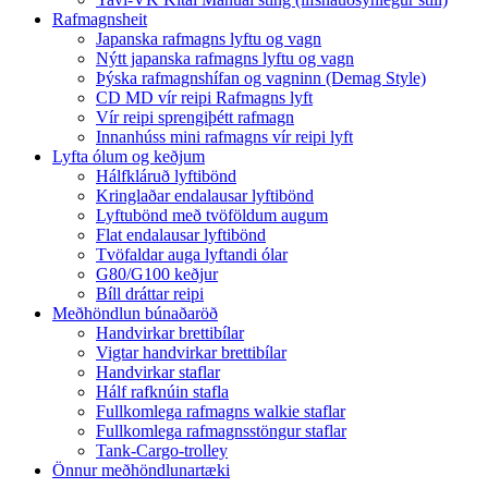
Rafmagnsheit
Japanska rafmagns lyftu og vagn
Nýtt japanska rafmagns lyftu og vagn
Þýska rafmagnshífan og vagninn (Demag Style)
CD MD vír reipi Rafmagns lyft
Vír reipi sprengiþétt rafmagn
Innanhúss mini rafmagns vír reipi lyft
Lyfta ólum og keðjum
Hálfkláruð lyftibönd
Kringlaðar endalausar lyftibönd
Lyftubönd með tvöföldum augum
Flat endalausar lyftibönd
Tvöfaldar auga lyftandi ólar
G80/G100 keðjur
Bíll dráttar reipi
Meðhöndlun búnaðaröð
Handvirkar brettibílar
Vigtar handvirkar brettibílar
Handvirkar staflar
Hálf rafknúin stafla
Fullkomlega rafmagns walkie staflar
Fullkomlega rafmagnsstöngur staflar
Tank-Cargo-trolley
Önnur meðhöndlunartæki