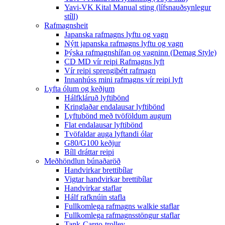
Yavi-VK Kital Manual sting (lífsnauðsynlegur
stíll)
Rafmagnsheit
Japanska rafmagns lyftu og vagn
Nýtt japanska rafmagns lyftu og vagn
Þýska rafmagnshífan og vagninn (Demag Style)
CD MD vír reipi Rafmagns lyft
Vír reipi sprengiþétt rafmagn
Innanhúss mini rafmagns vír reipi lyft
Lyfta ólum og keðjum
Hálfkláruð lyftibönd
Kringlaðar endalausar lyftibönd
Lyftubönd með tvöföldum augum
Flat endalausar lyftibönd
Tvöfaldar auga lyftandi ólar
G80/G100 keðjur
Bíll dráttar reipi
Meðhöndlun búnaðaröð
Handvirkar brettibílar
Vigtar handvirkar brettibílar
Handvirkar staflar
Hálf rafknúin stafla
Fullkomlega rafmagns walkie staflar
Fullkomlega rafmagnsstöngur staflar
Tank-Cargo-trolley