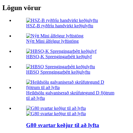
Lögun vörur
HSZ-B ryðfríu handvirkt keðjulyftu
Nýtt Mini álfelgur lyftistöng
HBSQ-K Sprengingarþétt keðjulyf
HBSQ Sprengingarþétt keðjulyftu
Heildsölu galvaniserað skrúfutegund D fjötrum
til að lyfta
G80 svartar keðjur til að lyfta