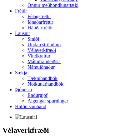
Önnur meðhöndlunartæki
Fréttir
Félagsfréttir
Iðnaðarfréttir
Hátíðarfréttir
Lausnir
Smíði
Undan ströndum
Vélaverkfræði
Vindkraftur
Málmframleiðsla
Námuiðnaður
Sækja
Tæknihandbók
Notkunarhandbók
Þjónusta
Endurgjöf
Algengar spurningar
Hafðu samband
Vélaverkfræði