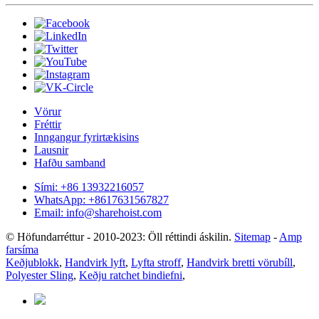
Vörur
Fréttir
Inngangur fyrirtækisins
Lausnir
Hafðu samband
Sími: +86 13932216057
WhatsApp: +8617631567827
Email: info@sharehoist.com
© Höfundarréttur - 2010-2023: Öll réttindi áskilin.
Sitemap
-
Amp
farsíma
Keðjublokk
,
Handvirk lyft
,
Lyfta stroff
,
Handvirk bretti vörubíll
,
Polyester Sling
,
Keðju ratchet bindiefni
,