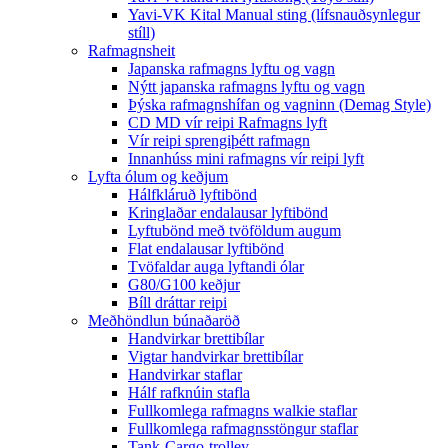
Yavi-VK Kital Manual sting (lífsnauðsynlegur
stíll)
Rafmagnsheit
Japanska rafmagns lyftu og vagn
Nýtt japanska rafmagns lyftu og vagn
Þýska rafmagnshífan og vagninn (Demag Style)
CD MD vír reipi Rafmagns lyft
Vír reipi sprengiþétt rafmagn
Innanhúss mini rafmagns vír reipi lyft
Lyfta ólum og keðjum
Hálfkláruð lyftibönd
Kringlaðar endalausar lyftibönd
Lyftubönd með tvöföldum augum
Flat endalausar lyftibönd
Tvöfaldar auga lyftandi ólar
G80/G100 keðjur
Bíll dráttar reipi
Meðhöndlun búnaðaröð
Handvirkar brettibílar
Vigtar handvirkar brettibílar
Handvirkar staflar
Hálf rafknúin stafla
Fullkomlega rafmagns walkie staflar
Fullkomlega rafmagnsstöngur staflar
Tank-Cargo-trolley