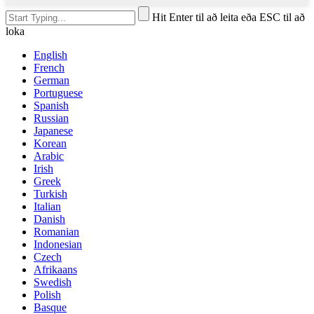
Hit Enter til að leita eða ESC til að
loka
English
French
German
Portuguese
Spanish
Russian
Japanese
Korean
Arabic
Irish
Greek
Turkish
Italian
Danish
Romanian
Indonesian
Czech
Afrikaans
Swedish
Polish
Basque