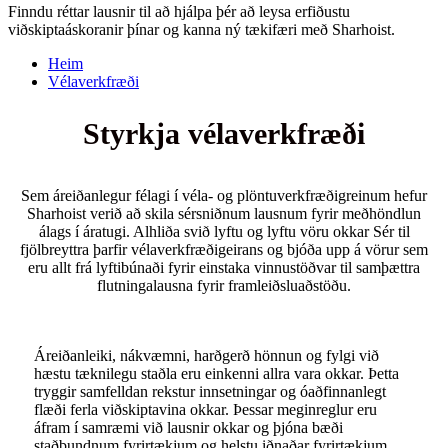
Finndu réttar lausnir til að hjálpa þér að leysa erfiðustu
viðskiptaáskoranir þínar og kanna ný tækifæri með Sharhoist.
Heim
Vélaverkfræði
Styrkja vélaverkfræði
Sem áreiðanlegur félagi í véla- og plöntuverkfræðigreinum hefur
Sharhoist verið að skila sérsniðnum lausnum fyrir meðhöndlun
álags í áratugi. Alhliða svið lyftu og lyftu vöru okkar
Sér til
fjölbreyttra þarfir vélaverkfræðigeirans og bjóða upp á vörur sem
eru allt frá lyftibúnaði fyrir einstaka vinnustöðvar til samþættra
flutningalausna fyrir framleiðsluaðstöðu.
Áreiðanleiki, nákvæmni, harðgerð hönnun og fylgi við
hæstu tæknilegu staðla eru einkenni allra vara okkar. Þetta
tryggir samfelldan rekstur innsetningar og óaðfinnanlegt
flæði ferla viðskiptavina okkar. Þessar meginreglur eru
áfram í samræmi við lausnir okkar og þjóna bæði
staðbundnum fyrirtækjum og helstu iðnaðar fyrirtækjum.