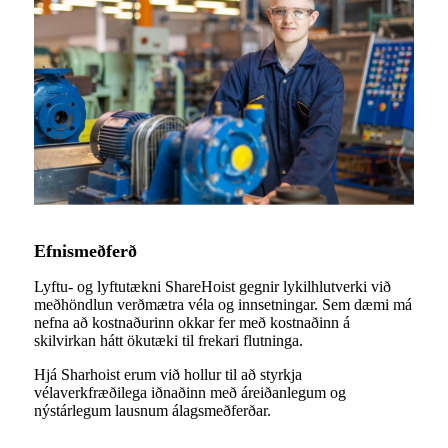
Efnismeðferð
Lyftu- og lyftutækni ShareHoist gegnir lykilhlutverki við
meðhöndlun verðmætra véla og innsetningar. Sem dæmi má
nefna að kostnaðurinn okkar fer með kostnaðinn á
skilvirkan hátt ökutæki til frekari flutninga.
Hjá Sharhoist erum við hollur til að styrkja
vélaverkfræðilega iðnaðinn með áreiðanlegum og
nýstárlegum lausnum álagsmeðferðar.