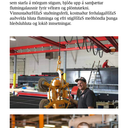
sem starfa á mörgum stigum, bjóða upp á samþættar
flutningalausnir fyrir vélræn og plöntutækni.
Vinnustaður
Hífa
S stuðningsferli, kostnaður ferðalaga
Hífa
S
auðvelda hluta flutninga og efri stig
Hífa
S meðhöndla þunga
hleðsluhluta og lokið innsetningar.