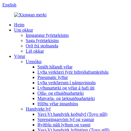
English
Heim
Um okkur
Inngangur fyrirtækisins
Saga fyrirtækisins
Orð frá stofnanda
Lið okkar
Vörur
Umsókn
Smíði hífandi vélar
Lyfta verkfæri fyrir bifreiðaframleiðslu
Pneumatic lyftur
Lyfta verkfærum í námuvinnslu
Lyftunartæki og vélar á hafi úti
Olíu- og efnaiðnaðartæki
Matvæla- og læknaiðnaðartæki
Hífðu vélar innanhúss
Handvirkt lyf
Yavi-Vt handvirk keðjulyf (Toyo stíll)
Sprengingarvörn lyf og vagnar
Ryðfríu stáli lyftum og vagni
Yavi-Vt handvirk lyftistöng (Toyo stíll)