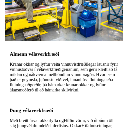
Almenn vélaverkfræði
Kranar okkar og lyftur veita vinnuvistfræðilegar lausnir fyrir
vinnustöðvar í vélaverkfræðigeiranum, sem gerir kleift að fá
mildan og nákvæma meðhöndlun vinnubragða. Hvort sem
það er geymsla, þjónustu við vél, innanhúss flutninga eða
flutningaaðgerðir, þá hámarkar kranar okkar og lyftur
álagsmeðferð til að hámarka skilvirkni.
Þung vélaverkfræði
Með breitt úrval okkar
lyfta og
Hífðu vörur, við útbúum öll
stig þungvélaframleiðsluferlisins. Okkar
Hífa
Innsetningar,